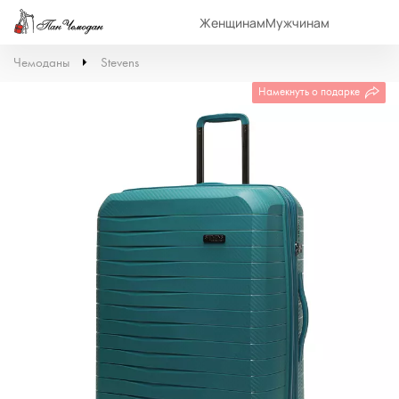
Женщинам
Мужчинам
Чемоданы
Stevens
Намекнуть о подарке