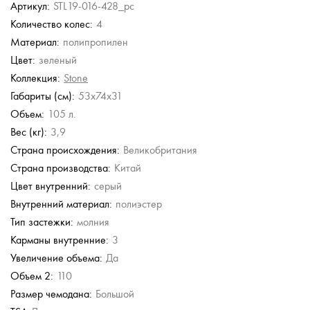
22 140 руб.
Артикул:
STL19-016-428_pc
36 900 руб.
Количество колес:
4
Eberhart
Stevens
Eberhart
Piquadro
Материал:
полипропилен
Чемодан средний M
Чемодан маленький S
Чемодан средний M
Чемодан для ручной
из полипропилена с
из полипропилена
из полипропилена с
клади из
Цвет:
зеленый
кодовым замком
кодовым замком
поликарбоната
14 616 руб.
Коллекция:
Stone
27 900 руб.
20 900 руб.
29 750 руб.
20 880 руб.
42 500 руб.
Габариты (см):
53x74x31
Объем:
105 л.
Вес (кг):
3,9
Страна происхождения:
Великобритания
Страна производства:
Китай
Цвет внутренний:
серый
Внутренний материал:
полиэстер
Тип застежки:
молния
Карманы внутренние:
3
Увеличение объема:
Да
Объем 2:
110
Размер чемодана:
Большой