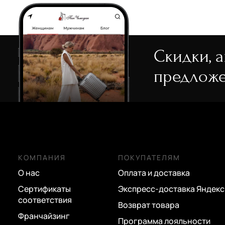
замком
замком
41 200 руб.
15 580 руб.
27 900 руб.
20 900 руб.
Скидки, 
Torber
предложе
Чемодан маленький S и
ABS-пластика
6 580 руб.
КОМПАНИЯ
ПОКУПАТЕЛЯМ
О нас
Оплата и доставка
Сертификаты
Экспресс-доставка Яндекс
соответствия
Возврат товара
Франчайзинг
Программа лояльности