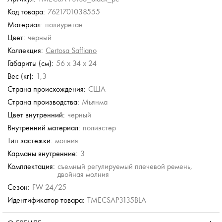
Код товара:
7621701038555
Stevens
Stevens
Stevens
Stevens
Материал:
полиуретан
сумка
Дорожная кожаная
Дорожная кожаная
Дорожная сумка
Дорожная сумка
сумка с плечевым
сумка с плечевым
Цвет:
черный
ремешком
ремешком
.
15 036 руб.
15 036 руб.
Коллекция:
Certosa Saffiano
35 126 руб.
35 126 руб.
б.
21 480 руб.
21 480 руб.
50 180 руб.
50 180 руб.
Габариты (см):
56 x 34 x 24
Вес (кг):
1,3
Страна происхождения:
США
Страна производства:
Мьянма
Цвет внутренний:
черный
Внутренний материал:
полиэстер
Тип застежки:
молния
Карманы внутренние:
3
Комплектация:
съемный регулируемый плечевой ремень,
двойная молния
Сезон:
FW 24/25
Идентификатор товара:
TMECSAP3135BLA