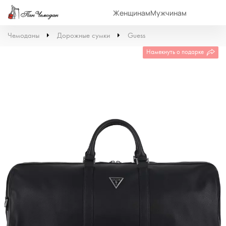
Женщинам
Мужчинам
Чемоданы
Дорожные сумки
Guess
Намекнуть о подарке