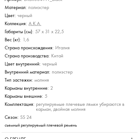
Материал:
полиэстер
ergs
Stevens
Stevens
Stevens
Stevens
Цвет:
черный
сумка
Дорожная кожаная
Дорожная кожаная
Дорожная сумка
Дорожная сумка
сумка с плечевым
сумка с плечевым
Коллекция:
A.K.A.
ремешком
ремешком
б.
15 036 руб.
15 036 руб.
Габариты (см):
57 x 31 x 22,5
35 126 руб.
35 126 руб.
б.
21 480 руб.
21 480 руб.
50 180 руб.
50 180 руб.
Вес (кг):
1,6
Страна происхождения:
Италия
Страна производства:
Китай
Цвет внутренний:
черный
Внутренний материал:
полиэстер
Тип застежки:
молния
Карманы внутренние:
2
Карманы внешние:
5
Комплектация:
регулируемые плечевые лямки убираются в
карман, двойная молния
Сезон:
SS 24
съемный регулируемый плечевой ремень