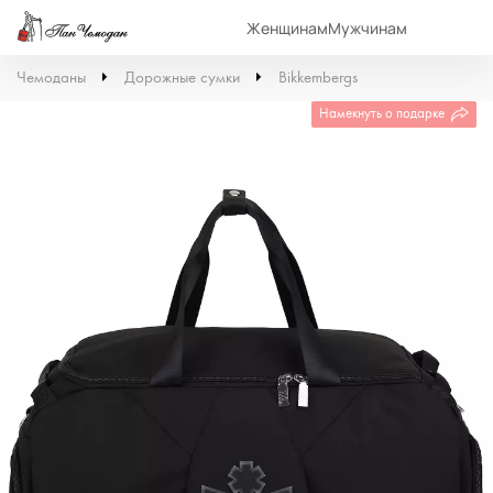
Женщинам
Мужчинам
Чемоданы
Дорожные сумки
Bikkembergs
Намекнуть о подарке