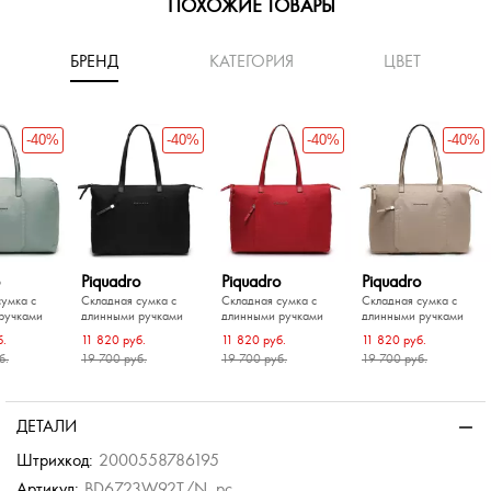
ПОХОЖИЕ ТОВАРЫ
БРЕНД
КАТЕГОРИЯ
ЦВЕТ
-40%
-40%
-40%
-40%
Piquadro
Piquadro
Piquadro
сумка с
Складная сумка с
Складная сумка с
Складная сумка с
ручками
длинными ручками
длинными ручками
длинными ручками
б.
11 820 руб.
11 820 руб.
11 820 руб.
б.
19 700 руб.
19 700 руб.
19 700 руб.
-20%
-40%
-30%
-30%
-50%
-50%
-50%
te
Torber
Eberhart
сумка
сумка с
Дорожная сумка
Портплед-сумка с
ДЕТАЛИ
м
плечевым ремнем
б.
б.
2 680 руб.
12 900 руб.
Штрихкод:
2000558786195
б.
б.
Артикул:
BD6723W92T/N_pc