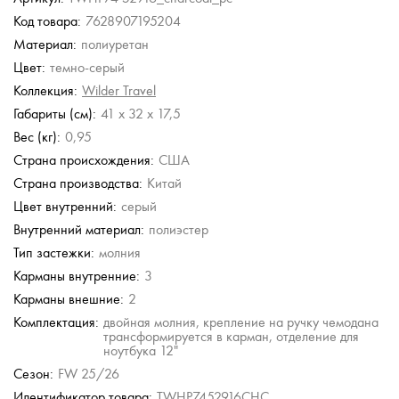
Код товара:
7628907195204
Stevens
Guess
Aurelli
Guess
Guess
Материал:
полиуретан
сумка
Дорожная кожаная
Дорожная сумка
Дорожная сумка
Дорожная сумка
Дорожная сумка
сумка с плечевым
Цвет:
темно-серый
ремешком
б.
11 750 руб.
10 240 руб.
14 820 руб.
22 500 руб.
Коллекция:
Wilder Travel
33 306 руб.
б.
23 500 руб.
20 480 руб.
24 700 руб.
47 580 руб.
Габариты (см):
41 x 32 x 17,5
Вес (кг):
0,95
Страна происхождения:
США
Страна производства:
Китай
Цвет внутренний:
серый
Внутренний материал:
полиэстер
Тип застежки:
молния
Карманы внутренние:
3
Карманы внешние:
2
Комплектация:
двойная молния, крепление на ручку чемодана
трансформируется в карман, отделение для
ноутбука 12"
Сезон:
FW 25/26
Идентификатор товара:
TWHP7452916CHC