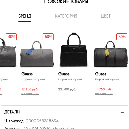
ПОХОЖИЕ ТОВАРЫ
БРЕНД
КАТЕГОРИЯ
ЦВЕТ
-40%
-50%
-50%
Guess
Guess
Guess
сумка
Дорожная сумка
Дорожная сумка
Дорожная сумка
б.
12 150 руб.
22 500 руб.
11 750 руб.
б.
24 300 руб.
23 500 руб.
-20%
-40%
-30%
-50%
-50%
-40%
-50%
te
Torber
сумка
Дорожная сумка
ДЕТАЛИ
б.
2 680 руб.
Штрихкод:
2000558788694
б.
Артикул:
TWHP74 52916_charcoal_pc