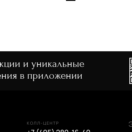
ие (60-69 см)
СБРОСИТЬ
ПРИМЕНИТЬ
 большие (от 80 см)
кие (до 60 см)
еда
акции и уникальные
ния в приложении
КОЛЛ-ЦЕНТР