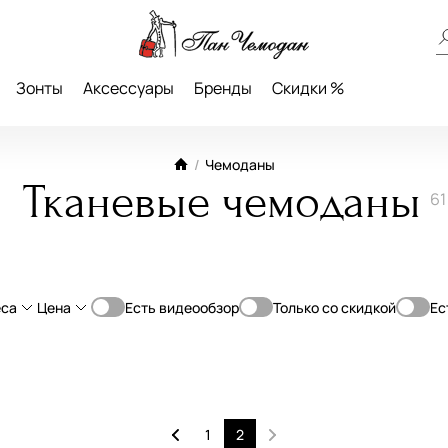
Зонты
Аксессуары
Бренды
Скидки %
/
Чемоданы
Тканевые чемоданы
61
еса
Цена
Есть видеообзор
Только со скидкой
Ес
От
До
е (70-79 см)
4-Колеса
—
чением объема
2-Колеса
1
2
кладь