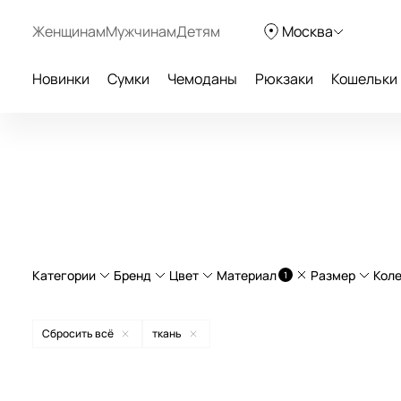
Женщинам
Мужчинам
Детям
Москва
Новинки
Сумки
Чемоданы
Рюкзаки
Кошельки
Категории
Бренд
Цвет
Материал
Размер
Кол
1
Дорожные рюкзаки
полипропилен
L больши
Сбросить всё
ткань
Дорожные сумки
натуральная кожа
с увели
American Tourister
бежевый
Легкие чемоданы
Curv®
ручная 