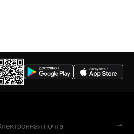
По убыванию цены
По размеру скидки
По скорости доставки