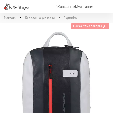
Женщинам
Мужчинам
Рюкзаки
Городские рюкзаки
Piquadro
Намекнуть о подарке