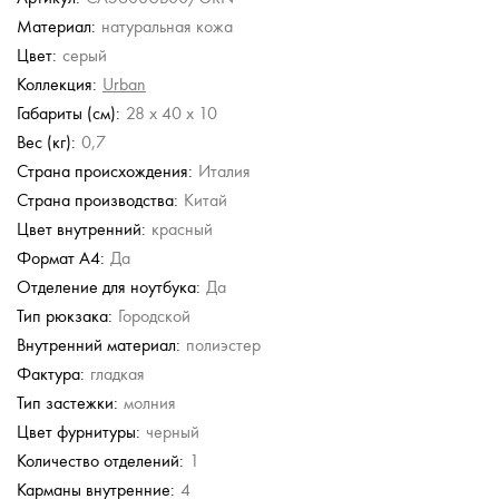
Материал:
натуральная кожа
Stevens
Piquadro
Stevens
Piquadro
Цвет:
серый
юкзак
Кожаный рюкзак
Городской рюкзак
Кожаный рюкзак
Рюкзак
Коллекция:
Urban
б.
24 980 руб.
22 250 руб.
17 486 руб.
68 000 руб.
Габариты (см):
28 x 40 x 10
44 500 руб.
24 980 руб.
Вес (кг):
0,7
Страна происхождения:
Италия
Страна производства:
Китай
Цвет внутренний:
красный
Формат А4:
Да
Отделение для ноутбука:
Да
Тип рюкзака:
Городской
Внутренний материал:
полиэстер
Фактура:
гладкая
Тип застежки:
молния
Цвет фурнитуры:
черный
Количество отделений:
1
Карманы внутренние:
4