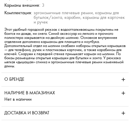
Карманы внешние:
3
Комплектация:
эргономичные плечевые ремни, карманы для
бутылок/зонта, карабин, карманы для карточек
и ручек
Этот удобный городской рюкзак с водоотталкивающим покрытием не
боится ни дождя, ни снега. Синий аксессуар из легкого и прочного
полиэстера закрывается на двойную молнию. Основное внутреннее
отделение дополнено карманом для планшета и ноутбука.
Дополнительный отдел на молнии снабжен набором открытых кармашков
— для телефона, ручек и пластиковых карточек, а также карабином для
ключей. Снаружи к передней стенке примыкает карман на молнии. По
бокам размещены открытые кармашки для бутылки и зонта. У рюкзака
мягкая «дышащая» спинка и эргономичные плечевые ремни изменяемой
длины.
О БРЕНДЕ
НАЛИЧИЕ В МАГАЗИНАХ
Нет в наличии
ДОСТАВКА И ВОЗВРАТ