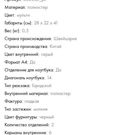
Материал:
полиэстер
Stevens
Piquadro
Piquadro
Stevens
Stevens
Wenger
Цвет:
мульти
Кожаный рюкзак
Кожаный рюкзак
Кожаный рюкзак
Кожаный рюкзак
Кожаный рюкзак
Рюкзак на двойной
молнии
Габариты (см):
28 x 22 x 41
19 340 руб.
45 500 руб.
45 500 руб.
24 980 руб.
17 486 руб.
4 188 руб.
Вес (кг):
0,5
38 680 руб.
24 980 руб.
6 980 руб.
Страна происхождения:
Швейцария
Страна производства:
Китай
Цвет внутренний:
серый
Формат А4:
Да
Отделение для ноутбука:
Да
Диагональ ноутбука:
14
Тип рюкзака:
Городской
Внутренний материал:
полиэстер
Фактура:
гладкая
Тип застежки:
молния
Цвет фурнитуры:
черный
Количество отделений:
2
Карманы внутренние:
6