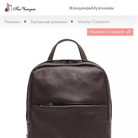
Женщинам
Мужчинам
Рюкзаки
Городские рюкзаки
Marina Creazioni
Намекнуть о подарке