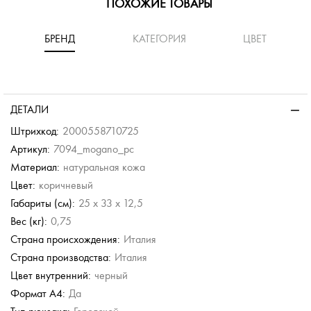
ПОХОЖИЕ ТОВАРЫ
БРЕНД
КАТЕГОРИЯ
ЦВЕТ
-50%
-40%
Chatte
юкзак
Кожаный рюкзак
ХИТ
ДЕТАЛИ
б.
10 068 руб.
ОВИНКА
Штрихкод:
2000558710725
16 780 руб.
Артикул:
7094_mogano_pc
Материал:
натуральная кожа
Bruno Rossi
Torber
Torber
Цвет:
коричневый
Кожаный рюкзак
Городской рюкзак
Городской рюкзак
Габариты (см):
25 x 33 x 12,5
23 280 руб.
3 680 руб.
4 780 руб.
Вес (кг):
0,75
Страна происхождения:
Италия
Страна производства:
Италия
Цвет внутренний:
черный
Формат А4:
Да