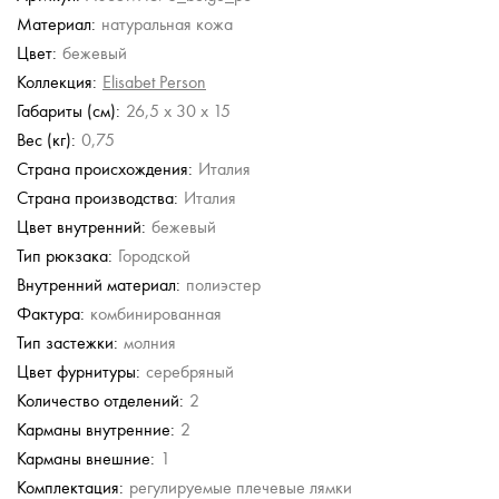
Материал:
натуральная кожа
glar
Torber
Bugatti
Torber
Sara Burglar
Цвет:
бежевый
803694
Городской рюкзак
Городской рюкзак
Городской рюкзак
Кожаный рюкзак
Коллекция:
Elisabet Person
б.
3 680 руб.
10 280 руб.
4 780 руб.
12 288 руб.
Габариты (см):
26,5 x 30 x 15
20 480 руб.
Вес (кг):
0,75
Страна происхождения:
Италия
Страна производства:
Италия
Цвет внутренний:
бежевый
Тип рюкзака:
Городской
Внутренний материал:
полиэстер
Фактура:
комбинированная
Тип застежки:
молния
Цвет фурнитуры:
серебряный
Количество отделений:
2
Карманы внутренние:
2
Карманы внешние:
1
Комплектация:
регулируемые плечевые лямки