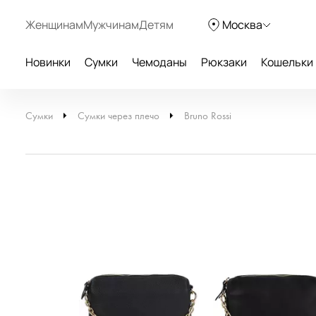
Женщинам
Мужчинам
Детям
Москва
Новинки
Сумки
Чемоданы
Рюкзаки
Кошельки
Сумки
Сумки через плечо
Bruno Rossi
НОВИНКА