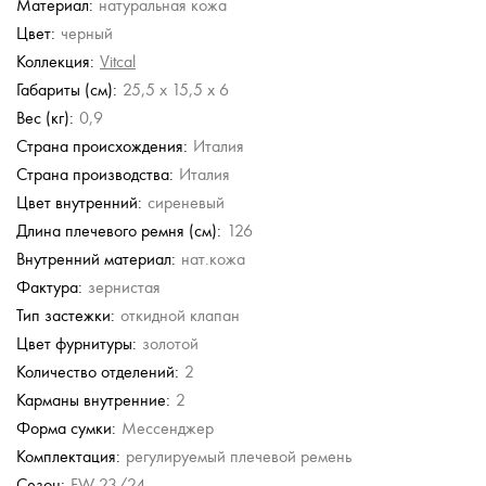
Материал:
натуральная кожа
Furla
Furla
Marina Volpe
Marina Volpe
Цвет:
черный
Сумка кросс-боди
Сумка кросс-боди
Кожаная сумка через
Кожаная сумка через
плечо
плечо
Коллекция:
Vitcal
43 500 руб.
43 500 руб.
9 790 руб.
9 790 руб.
Габариты (см):
25,5 x 15,5 x 6
19 580 руб.
19 580 руб.
Вес (кг):
0,9
Страна происхождения:
Италия
Страна производства:
Италия
Цвет внутренний:
сиреневый
Длина плечевого ремня (см):
126
Внутренний материал:
нат.кожа
Фактура:
зернистая
Тип застежки:
откидной клапан
Цвет фурнитуры:
золотой
Количество отделений:
2
Карманы внутренние:
2
Форма сумки:
Мессенджер
Комплектация:
регулируемый плечевой ремень
Сезон:
FW 23/24