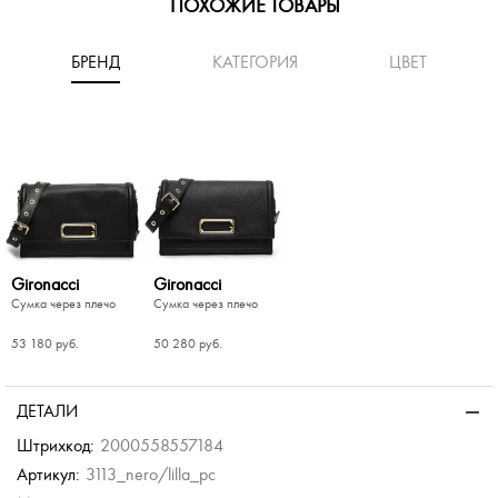
ПОХОЖИЕ ТОВАРЫ
БРЕНД
КАТЕГОРИЯ
ЦВЕТ
Gironacci
Gironacci
Сумка через плечо
Сумка через плечо
53 180 руб.
50 280 руб.
-30%
-50%
-50%
-40%
-60%
le
ssi
Guess
Marina
Creazioni
умка
з плечо с
Сумка через плечо с
ДЕТАЛИ
цепочкой
Сумка через плечо
б.
б.
10 980 руб.
10 352 руб.
Штрихкод:
2000558557184
б.
18 300 руб.
25 880 руб.
Артикул:
3113_nero/lilla_pc