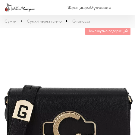
Женщинам
Мужчинам
Сумки
Сумки через плечо
Gironacci
Намекнуть о подарке