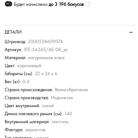
Будет начислено
до 3 196 бонусов
ДЕТАЛИ
Штрихкод:
2000558609074
Артикул:
STE-5436S/AE-08_pc
Материал:
натуральная кожа
Цвет:
коричневый
Габариты (см):
22 x 24 x 6
Вес (кг):
0,4
Страна происхождения:
Великобритания
Страна производства:
Индонезия
Цвет внутренний:
синий
Длина плечевого ремня (см):
140
Внутренний материал:
текстиль
Фактура:
зернистая
Тип застежки:
молния