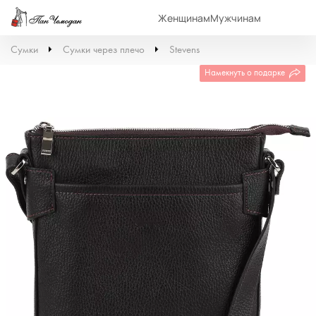
Женщинам
Мужчинам
Сумки
Сумки через плечо
Stevens
Намекнуть о подарке