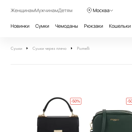
Женщинам
Мужчинам
Детям
Москва
Новинки
Сумки
Чемоданы
Рюкзаки
Кошельки
Сумки
Сумки через плечо
Piumelli
-50%
-5