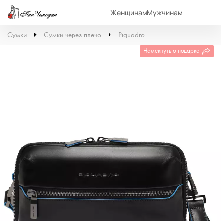
Женщинам
Мужчинам
Сумки
Сумки через плечо
Piquadro
Намекнуть о подарке