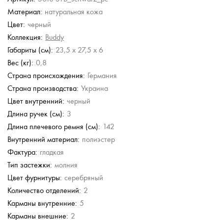
Материал:
натуральная кожа
Picard
Picard
Cerruti 1881
Cerruti 1881
Цвет:
черный
Сумка через плечо
Сумка через плечо
Сумка через плечо
Сумка через плечо
Коллекция:
Buddy
8 748 руб.
8 748 руб.
12 590 руб.
12 590 руб.
Габариты (см):
23,5 x 27,5 x 6
14 580 руб.
14 580 руб.
25 180 руб.
25 180 руб.
Вес (кг):
0,8
Страна происхождения:
Германия
Страна производства:
Украина
Цвет внутренний:
черный
Длина ручек (см):
3
Длина плечевого ремня (см):
142
Внутренний материал:
полиэстер
Фактура:
гладкая
Тип застежки:
молния
Цвет фурнитуры:
серебряный
Количество отделений:
2
Карманы внутренние:
5
Карманы внешние:
2