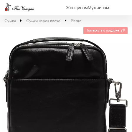
Женщинам
Мужчинам
Сумки
Сумки через плечо
Picard
Намекнуть о подарке