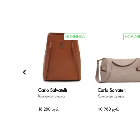
НОВИНКА
НОВИН
Carlo Salvatelli
Carlo Salvatelli
Кожаная сумка
Кожаная сумка
18 280 руб.
40 980 руб.
-30%
-30%
-30%
-5
-3
i
Furla
Bugatti
Marina Volpe
Bugatti
мка
мка
Сумка кросс-боди
Сумка через плечо
Кожаная сумка через
Сумка через плечо
плечо