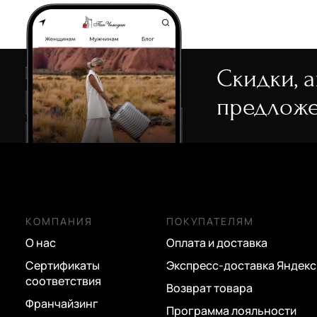
43 500 руб.
7 756 руб.
7 756 руб.
15 980 руб.
37 800 руб.
11 080 руб.
11 080 руб.
9 790 руб.
19 580 руб.
Скидки, 
предложе
КОМПАНИЯ
ПОКУПАТЕЛЯМ
О нас
Оплата и доставка
Сертификаты
Экспресс-доставка Яндекс
соответствия
Возврат товара
Франчайзинг
Программа лояльности