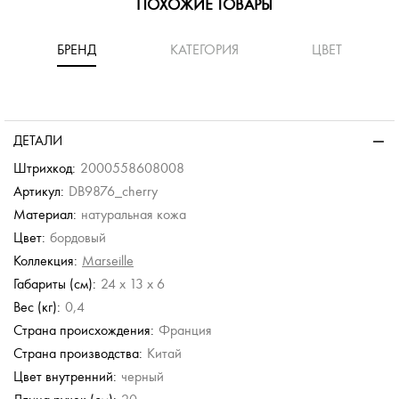
ПОХОЖИЕ ТОВАРЫ
БРЕНД
КАТЕГОРИЯ
ЦВЕТ
-50%
-50%
-40%
Guess
умка
Портмоне на полную
ДЕТАЛИ
купюру
б.
5 340 руб.
Штрихкод:
2000558608008
б.
8 900 руб.
Артикул:
DB9876_cherry
Материал:
натуральная кожа
Furla
Guess
Цвет:
бордовый
Клатч
Портмоне складное
Коллекция:
Marseille
23 500 руб.
4 450 руб.
Габариты (см):
24 x 13 x 6
8 900 руб.
Вес (кг):
0,4
Страна происхождения:
Франция
Страна производства:
Китай
Цвет внутренний:
черный