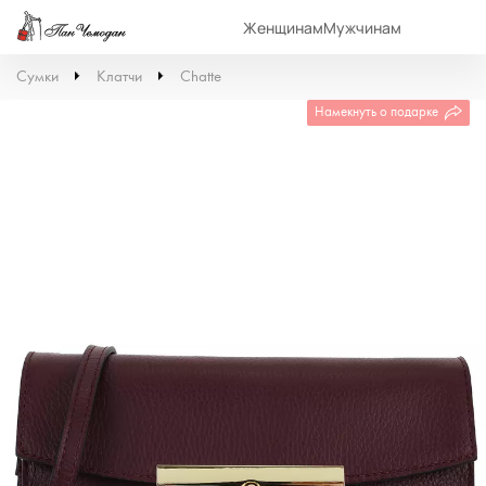
Женщинам
Мужчинам
Сумки
Клатчи
Chatte
Намекнуть о подарке