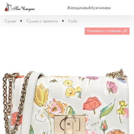
Женщинам
Мужчинам
Сумки
Сумки с принтом
Furla
Намекнуть о подарке