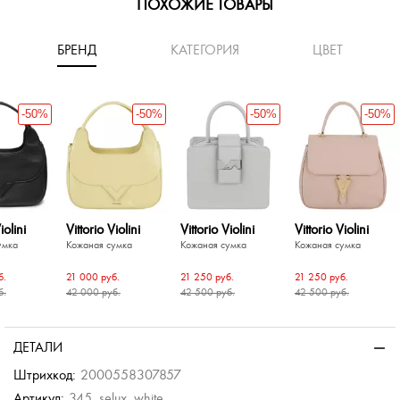
ПОХОЖИЕ ТОВАРЫ
БРЕНД
КАТЕГОРИЯ
ЦВЕТ
-50%
-50%
-50%
-50%
iolini
Vittorio Violini
Vittorio Violini
Vittorio Violini
умка
Кожаная сумка
Кожаная сумка
Кожаная сумка
б.
21 000 руб.
21 250 руб.
21 250 руб.
б.
42 000 руб.
42 500 руб.
42 500 руб.
-40%
-40%
-50%
-50%
-40%
-50%
ssi
Furla
релоком
умка
Кожаная сумка
ДЕТАЛИ
б.
.
35 500 руб.
Штрихкод:
2000558307857
б.
Артикул:
345_selux_white