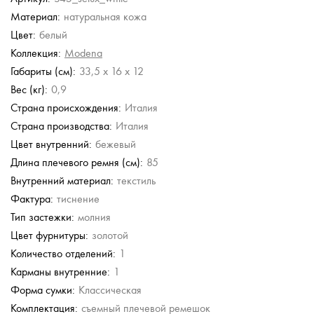
Материал:
натуральная кожа
Chatte
Furla
Vittorio Violini
Guess
Vittorio Violini
Цвет:
белый
Кожаная сумка
Клатч
Кожаная сумка
Сумка с короткими
Кожаная сумка
ручками
Коллекция:
Modena
6 590 руб.
23 500 руб.
21 000 руб.
11 940 руб.
21 250 руб.
Габариты (см):
33,5 x 16 x 12
13 180 руб.
42 000 руб.
19 900 руб.
42 500 руб.
Вес (кг):
0,9
Страна происхождения:
Италия
Страна производства:
Италия
Цвет внутренний:
бежевый
Длина плечевого ремня (см):
85
Внутренний материал:
текстиль
Фактура:
тиснение
Тип застежки:
молния
Цвет фурнитуры:
золотой
Количество отделений:
1
Карманы внутренние:
1
Форма сумки:
Классическая
Комплектация:
съемный плечевой ремешок