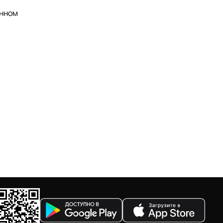
анном
.