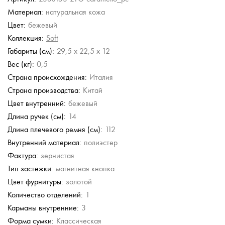
Материал:
натуральная кожа
Chatte
Sara Burglar
Chatte
Guess
Цвет:
бежевый
Сумка через плечо
Кожаная сумка
Кожаная сумка
Сумка с короткими
ручками
Коллекция:
Soft
7 790 руб.
9 708 руб.
6 590 руб.
11 100 руб.
Габариты (см):
29,5 x 22,5 x 12
15 580 руб.
16 180 руб.
13 180 руб.
18 500 руб.
Вес (кг):
0,5
Страна происхождения:
Италия
Страна производства:
Китай
Цвет внутренний:
бежевый
Длина ручек (см):
14
Длина плечевого ремня (см):
112
Внутренний материал:
полиэстер
Фактура:
зернистая
Тип застежки:
магнитная кнопка
Цвет фурнитуры:
золотой
Количество отделений:
1
Карманы внутренние:
3
Форма сумки:
Классическая