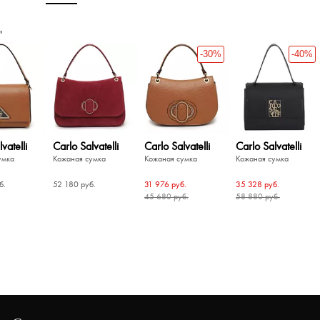
'
-30%
-40%
vatelli
Carlo Salvatelli
Carlo Salvatelli
Carlo Salvatelli
умка
Кожаная сумка
Кожаная сумка
Кожаная сумка
б.
52 180 руб.
31 976 руб.
35 328 руб.
45 680 руб.
58 880 руб.
-50%
-50%
НОВИНКА
-40%
-50%
-50%
-50%
Vittorio Violini
умка
Кожаная сумка
б.
21 000 руб.
42 000 руб.
Christian Villa
Christian Villa
Carlo Salvatelli
Chatte
Chatte