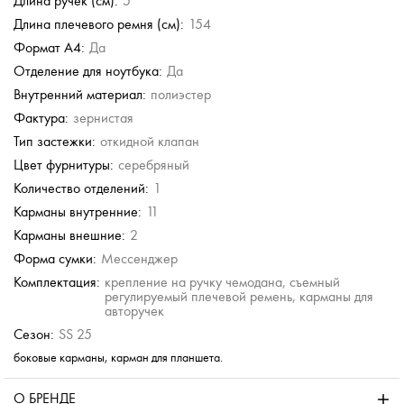
Длина ручек (см):
5
Длина плечевого ремня (см):
154
Формат А4:
Да
Отделение для ноутбука:
Да
Внутренний материал:
полиэстер
Фактура:
зернистая
Тип застежки:
откидной клапан
Цвет фурнитуры:
серебряный
Количество отделений:
1
Карманы внутренние:
11
Карманы внешние:
2
Форма сумки:
Мессенджер
Комплектация:
крепление на ручку чемодана, съемный
регулируемый плечевой ремень, карманы для
авторучек
Сезон:
SS 25
боковые карманы, карман для планшета.
О БРЕНДЕ