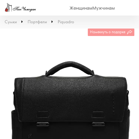
Женщинам
Мужчинам
Сумки
Портфели
Piquadro
Намекнуть о подарке