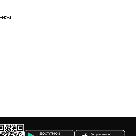
анном
.