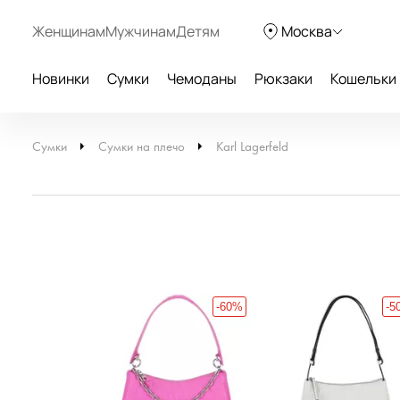
Женщинам
Мужчинам
Детям
Москва
Новинки
Сумки
Чемоданы
Рюкзаки
Кошельки
Сумки
Сумки на плечо
Karl Lagerfeld
-60%
-5