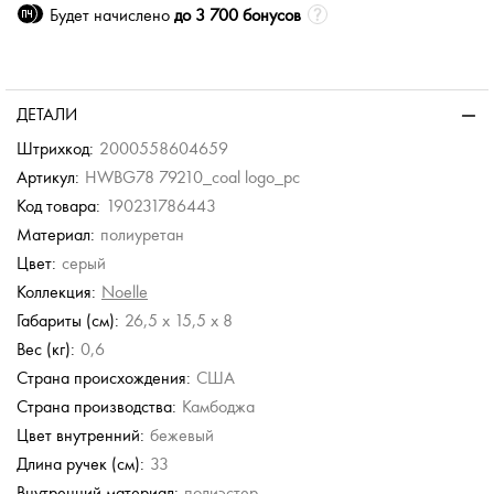
Будет начислено
до 3 700 бонусов
ДЕТАЛИ
Штрихкод:
2000558604659
Артикул:
HWBG78 79210_coal logo_pc
Код товара:
190231786443
Материал:
полиуретан
Цвет:
серый
Коллекция:
Noelle
Габариты (см):
26,5 x 15,5 x 8
Вес (кг):
0,6
Страна происхождения:
США
Страна производства:
Камбоджа
Цвет внутренний:
бежевый
Длина ручек (см):
33
Внутренний материал:
полиэстер