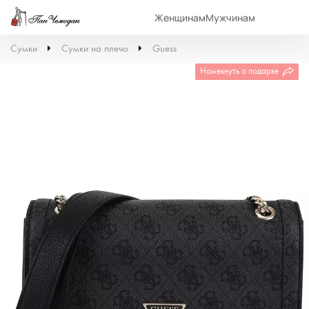
Женщинам
Мужчинам
Сумки
Сумки на плечо
Guess
Намекнуть о подарке