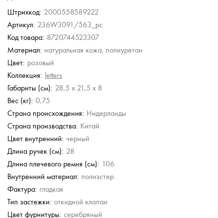
Штрихкод:
2000558589222
Артикул:
236W3091/563_pc
Код товара:
8720744523307
Материал:
натуральная кожа, полиуретан
Цвет:
розовый
Коллекция:
letters
Габариты (см):
28,5 x 21,5 x 8
Вес (кг):
0,75
Страна происхождения:
Нидерланды
Страна производства:
Китай
Цвет внутренний:
черный
Длина ручек (см):
28
Длина плечевого ремня (см):
106
Внутренний материал:
полиэстер
Фактура:
гладкая
Тип застежки:
откидной клапан
Цвет фурнитуры:
серебряный