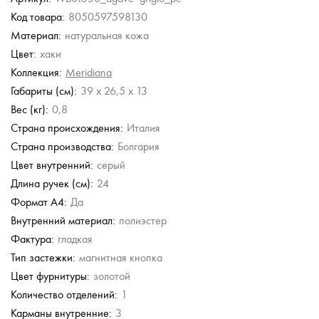
Код товара:
8050597598130
Guess
Guess
Gironacci
Chatte
Furla
Материал:
натуральная кожа
Сумка с
Сумка с ручкой
Кожаная сумка
Кожаная сумка
Кожаная сумка
регулируемой ручкой
Цвет:
хаки
13 230 руб.
9 450 руб.
56 980 руб.
12 446 руб.
55 500 руб.
Коллекция:
Meridiana
18 900 руб.
18 900 руб.
17 780 руб.
Габариты (см):
39 x 26,5 x 13
Вес (кг):
0,8
Страна происхождения:
Италия
Страна производства:
Болгария
Цвет внутренний:
серый
Длина ручек (см):
24
Формат А4:
Да
Внутренний материал:
полиэстер
Фактура:
гладкая
Тип застежки:
магнитная кнопка
Цвет фурнитуры:
золотой
Количество отделений:
1
Карманы внутренние:
3