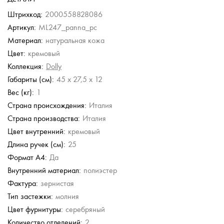
Штрихкод:
2000558828086
Артикул:
ML247_panna_pc
Материал:
натуральная кожа
Цвет:
кремовый
Коллекция:
Dolly
Габариты (см):
45 x 27,5 x 12
Вес (кг):
1
Страна происхождения:
Италия
Страна производства:
Италия
Цвет внутренний:
кремовый
Длина ручек (см):
25
Формат А4:
Да
Внутренний материал:
полиэстер
Фактура:
зернистая
Тип застежки:
молния
Цвет фурнитуры:
серебряный
Количество отделений:
2