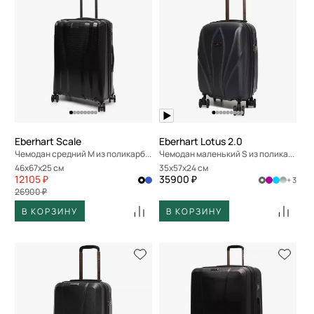
Eberhart Scale
Eberhart Lotus 2.0
Чемодан средний M из поликарбоната
Чемодан маленький S из поликарбоната
46x67x25 см
35x57x24 см
12105 ₽
35900 ₽
+ 3
26900 ₽
В КОРЗИНУ
В КОРЗИНУ