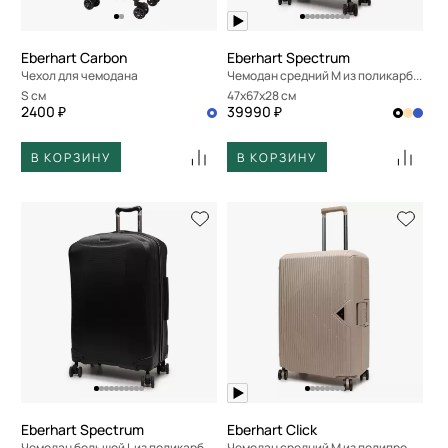
Eberhart Carbon
Eberhart Spectrum
Чехол для чемодана
Чемодан средний M из поликарбоната
s см
47x67x28 см
2400 ₽
39990 ₽
В КОРЗИНУ
В КОРЗИНУ
Eberhart Spectrum
Eberhart Click
Чемодан большой L из поликарбоната
Чемодан средний M из полипропилена