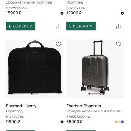
Дорожная сумка-портплед
Портплед
53x29x27 см
60x53x4 см
15900 ₽
12900 ₽
В КОРЗИНУ
В КОРЗИНУ
Eberhart Liberty
Eberhart Phantom
Портплед
Чемодан маленький S из поликарбоната
61x52x3 см
37x55.5x22 см
9900 ₽
36900 ₽