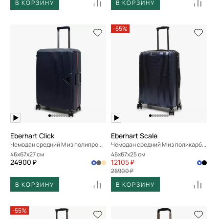
В КОРЗИНУ
В КОРЗИНУ
-55%
Eberhart Click
Eberhart Scale
Чемодан средний M из полипропилена
Чемодан средний M из поликарбоната
46x67x27 см
46x67x25 см
24900 ₽
12105 ₽
26900 ₽
В КОРЗИНУ
В КОРЗИНУ
-55%