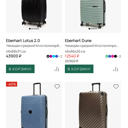
Eberhart Lotus 2.0
Eberhart Dune
Чемодан средний M из поликарбоната
Чемодан средний M из полипропилена
46x68x31 см
46x66x26 см
43900 ₽
12540 ₽
+ 2
+ 2
20900 ₽
В КОРЗИНУ
В КОРЗИНУ
-40%