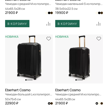
Чемодан средний M из полипропилена
Чемодан маленький S из полипропилена
44x65.5x28 см
38.5x54x22.5 см
21900 ₽
19900 ₽
В КОРЗИНУ
В КОРЗИНУ
НОВИНКА
НОВИНКА
Eberhart Cosmo
Eberhart Cosmo
Чемодан большой L из полипропилена
Чемодан средний M из полипропилена
50x75x5 см
44x65.5x28 см
22900 ₽
21900 ₽