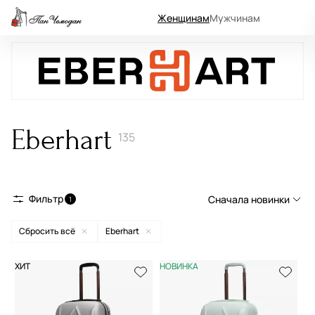
Женщинам
Мужчинам
Eberhart
135
Фильтр
Сначала новинки
1
Сбросить всё
Eberhart
Сначала новинки
Сначала популярные
ХИТ
НОВИНКА
По возрастанию цены
По убыванию цены