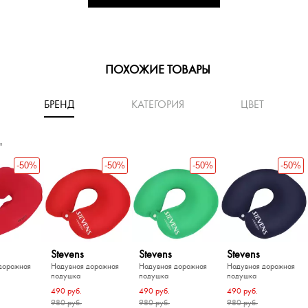
ПОХОЖИЕ ТОВАРЫ
БРЕНД
КАТЕГОРИЯ
ЦВЕТ
'
-50%
-50%
-50%
-50%
Stevens
Stevens
Stevens
дорожная
Надувная дорожная
Надувная дорожная
Надувная дорожная
подушка
подушка
подушка
490 руб.
490 руб.
490 руб.
980 руб.
980 руб.
980 руб.