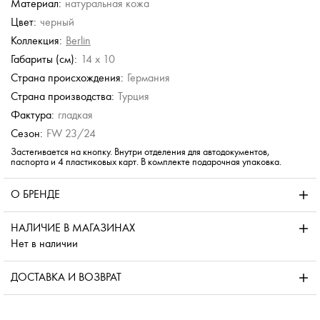
Материал:
натуральная кожа
Dr. Koffer
Dr. Koffer
Dr. Koffer
Dr. Koffer
Цвет:
черный
Кожаная обложка для
Кожаная обложка для
Обложка для
Обложка для
паспорта и
паспорта и
паспорта и
паспорта и
Коллекция:
Berlin
автодокументов
автодокументов
автодокументов
автодокументов
Габариты (см):
14 x 10
7 680 руб.
7 680 руб.
6 880 руб.
6 880 руб.
Страна происхождения:
Германия
Страна производства:
Турция
Фактура:
гладкая
Сезон:
FW 23/24
Застегивается на кнопку. Внутри отделения для автодокументов,
паспорта и 4 пластиковых карт. В комплекте подарочная упаковка.
О БРЕНДЕ
НАЛИЧИЕ В МАГАЗИНАХ
Нет в наличии
ДОСТАВКА И ВОЗВРАТ