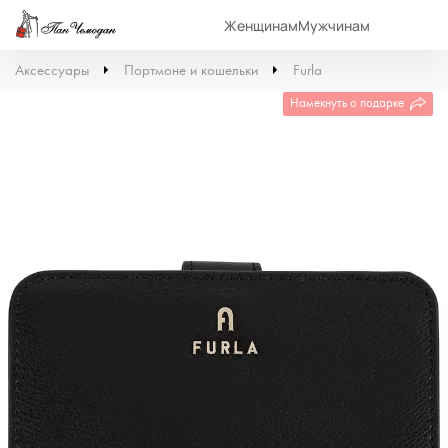
Женщинам
Мужчинам
Аксессуары
Портмоне и кошельки
Furla
Намекнуть о подарке