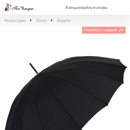
Женщинам
Мужчинам
Аксессуары
Зонты
Doppler
Намекнуть о подарке