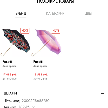
ПОХОЖИЕ ТОВАРЫ
БРЕНД
КАТЕГОРИЯ
ЦВЕТ
-40%
-40%
Pasotti
Pasotti
Зонт-трость
Зонт-трость
17 088 руб.
18 588 руб.
28 480 руб.
30 980 руб.
-40%
-40%
-40%
-40%
Doppler
Зонт в три сложения
ДЕТАЛИ
4 600 руб.
Штрихкод:
2000558686280
Артикул:
189-P5_pc