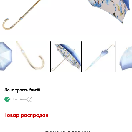
Зонт-трость Pasotti
Оригинал
Товар распродан