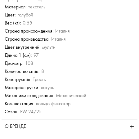
Материал:
текстиль
Neyrat
Neyrat
Цвет:
голубой
ь
Зонт-трость
Зонт-трость
Вес (кг):
0,55
б.
4 554 руб.
6 490 руб.
Страна происхождения:
Италия
б.
7 590 руб.
Страна производства:
Италия
Цвет внутренний:
мульти
Длина 1 (см):
97
Диаметр:
108
Количество спиц:
8
Конструкция:
Трость
Материал ручки:
латунь
Механизм складывания:
Механический
Комплектация:
кольцо-фиксатор
Сезон:
FW 24/25
О БРЕНДЕ