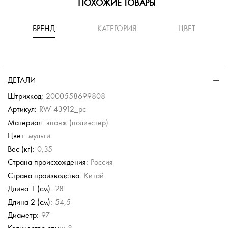
ПОХОЖИЕ ТОВАРЫ
БРЕНД
КАТЕГОРИЯ
ЦВЕТ
-40%
-40%
-40%
-40%
Doppler
ь
Зонт в три сложения
ДЕТАЛИ
б.
4 600 руб.
Штрихкод:
2000558699808
б.
Артикул:
RW-43912_pc
Материал:
эпонж (полиэстер)
Neyrat
Neyrat
Цвет:
мульти
Зонт-трость
Зонт-трость
Вес (кг):
0,35
4 554 руб.
6 490 руб.
Страна происхождения:
Россия
7 590 руб.
Страна производства:
Китай
Длина 1 (см):
28
Длина 2 (см):
54,5
Диаметр:
97