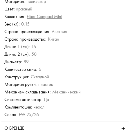
Материал:
полиэстер
Neyrat
Torber
Neyrat
Neyrat
Цвет:
красный
Зонт-трость
Зонт складной
Зонт-трость
Зонт-трость
Коллекция:
Fiber Compact Mini
4 554 руб.
1 580 руб.
4 554 руб.
6 490 руб.
Вес (кг):
0,15
7 590 руб.
7 590 руб.
Страна происхождения:
Австрия
Страна производства:
Китай
Длина 1 (см):
16
Длина 2 (см):
50
Диаметр:
89
Количество спиц:
6
Конструкция:
Складной
Материал ручки:
пластик
Механизм складывания:
Механический
Система антиветер:
Да
Комплектация:
чехол
Сезон:
FW 25/26
О БРЕНДЕ