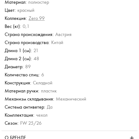
Материал:
полиэстер
Neyrat
Torber
Neyrat
Neyrat
Doppler
Цвет:
красный
Зонт-трость
Зонт складной
Зонт-трость
Зонт-трость
Зонт в три сложения
Коллекция:
Zero 99
4 554 руб.
1 580 руб.
4 554 руб.
6 490 руб.
4 600 руб.
Вес (кг):
0,1
7 590 руб.
7 590 руб.
Страна происхождения:
Австрия
Страна производства:
Китай
Длина 1 (см):
21
Длина 2 (см):
48
Диаметр:
89
Количество спиц:
6
Конструкция:
Складной
Материал ручки:
пластик
Механизм складывания:
Механический
Система антиветер:
Да
Комплектация:
чехол
Сезон:
FW 25/26
О БРЕНДЕ