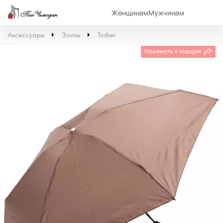
Женщинам
Мужчинам
Аксессуары
Зонты
Torber
Намекнуть о подарке