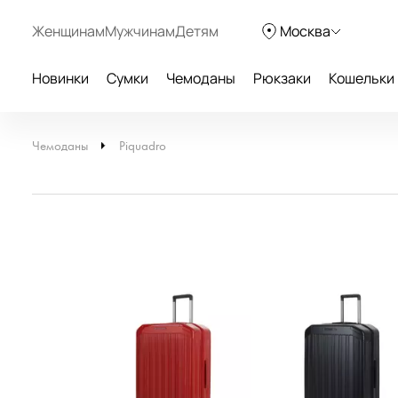
Женщинам
Мужчинам
Детям
Москва
Новинки
Сумки
Чемоданы
Рюкзаки
Кошельки
Чемоданы
Piquadro
-30%