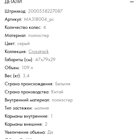
ДЕТАЛИ
рбоната
рбоната
из поликарбоната
б.
б.
45 500 руб.
Штрихкод:
2000558227087
б.
Артикул:
MA318004_pc
Количество колес:
4
Eberhart
Echolac
Eberhart
Piquadro
American
Материал:
полиэстер
Tourister
Чемодан средний M
Чемодан средний M
Чемодан средний M
Чемодан средний M
из полипропилена с
из полипропилена
из полипропилена с
из поликарбоната
Цвет:
серый
Чемодан средний M
кодовым замком
кодовым замком
из ABS-пластика с
17 200 руб.
60 800 руб.
Коллекция:
Crosstrack
кодовым замком
27 900 руб.
20 900 руб.
21 500 руб.
22 140 руб.
Габариты (см):
47x79x29
36 900 руб.
Объем:
109 л.
Вес (кг):
3,4
Страна происхождения:
Бельгия
Страна производства:
Китай
Внутренний материал:
полиэстер
Тип застежки:
молния
Карманы внутренние:
1
Карманы внешние:
2
Увеличение объема:
Да