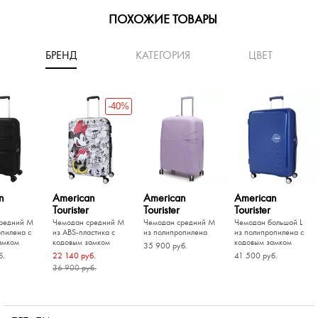
ПОХОЖИЕ ТОВАРЫ
БРЕНД
КАТЕГОРИЯ
ЦВЕТ
-40%
n
American
American
American
Tourister
Tourister
Tourister
редний M
Чемодан средний M
Чемодан средний M
Чемодан большой L
опилена с
из ABS-пластика с
из полипропилена
из полипропилена с
амком
кодовым замком
кодовым замком
35 900 руб.
б.
22 140 руб.
41 500 руб.
36 900 руб.
-20%
-20%
-20%
-40%
Piquadro
аленький S
ольшой L
Чемодан средний M