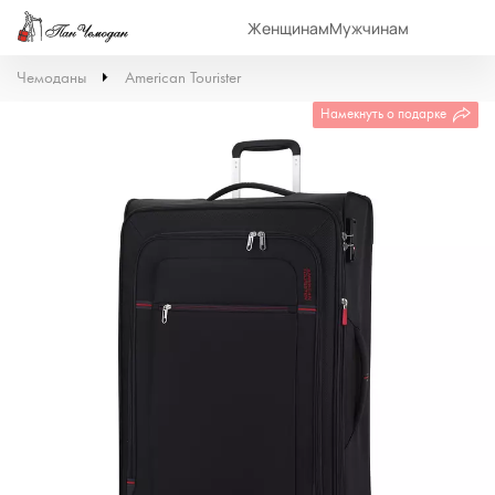
Женщинам
Мужчинам
Чемоданы
American Tourister
Намекнуть о подарке