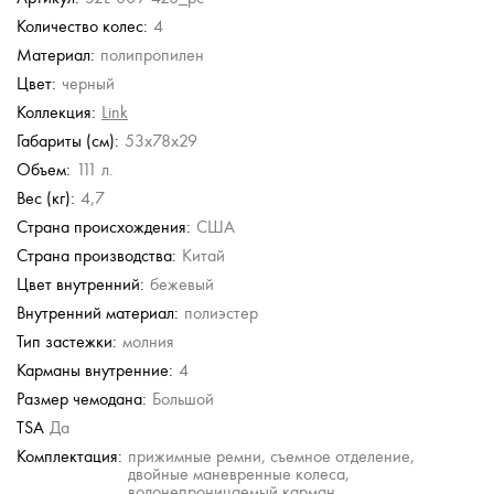
Количество колес:
4
Eberhart
Eberhart
Eberhart
Eberhart
Материал:
полипропилен
Чемодан средний M
Чемодан средний M
Чемодан средний M
Чемодан средний M
из полипропилена с
из полипропилена с
из полипропилена с
из полипропилена с
Цвет:
черный
кодовым замком
кодовым замком
кодовым замком
кодовым замком
Коллекция:
Link
27 900 руб.
27 900 руб.
20 900 руб.
20 900 руб.
Габариты (см):
53x78x29
Объем:
111 л.
Вес (кг):
4,7
Страна происхождения:
США
Страна производства:
Китай
Цвет внутренний:
бежевый
Внутренний материал:
полиэстер
Тип застежки:
молния
Карманы внутренние:
4
Размер чемодана:
Большой
TSA
Да
Комплектация:
прижимные ремни, съемное отделение,
двойные маневренные колеса,
водонепроницаемый карман