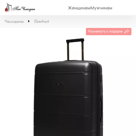
Женщинам
Мужчинам
Чемоданы
Eberhart
Намекнуть о подарке