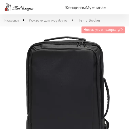
Женщинам
Мужчинам
Рюкзаки
Рюкзаки для ноутбука
Henry Backer
Намекнуть о подарке