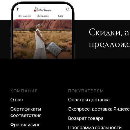
24 980 руб.
24 980 руб.
17 486 руб.
17 486 руб.
45 500 руб.
24 980 руб.
24 980 руб.
Скидки, 
1896
предложе
юкзак
КОМПАНИЯ
ПОКУПАТЕЛЯМ
О нас
Оплата и доставка
Сертификаты
Экспресс-доставка Яндекс
соответствия
Возврат товара
Франчайзинг
Программа лояльности