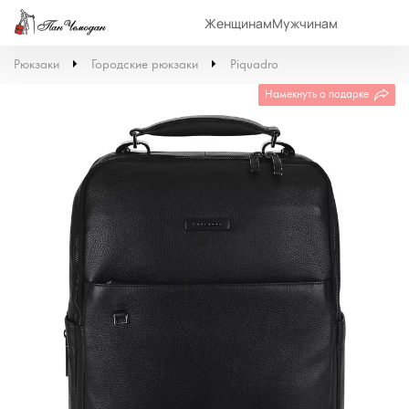
Женщинам
Мужчинам
Рюкзаки
Городские рюкзаки
Piquadro
Намекнуть о подарке