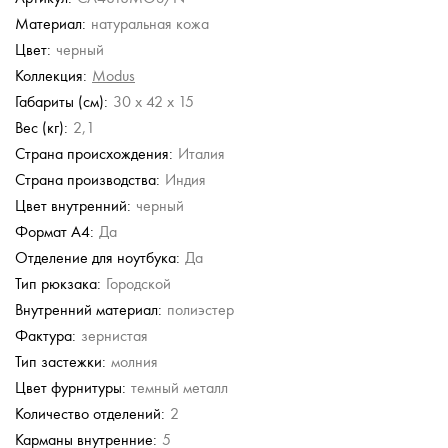
Материал:
натуральная кожа
Stevens
Stevens
Stevens
Stevens
Цвет:
черный
Кожаный рюкзак
Кожаный рюкзак
Кожаный рюкзак
Кожаный рюкзак
Коллекция:
Modus
24 980 руб.
24 980 руб.
17 486 руб.
17 486 руб.
Габариты (см):
30 x 42 x 15
24 980 руб.
24 980 руб.
Вес (кг):
2,1
Страна происхождения:
Италия
Страна производства:
Индия
Цвет внутренний:
черный
Формат А4:
Да
Отделение для ноутбука:
Да
Тип рюкзака:
Городской
Внутренний материал:
полиэстер
Фактура:
зернистая
Тип застежки:
молния
Цвет фурнитуры:
темный металл
Количество отделений:
2
Карманы внутренние:
5