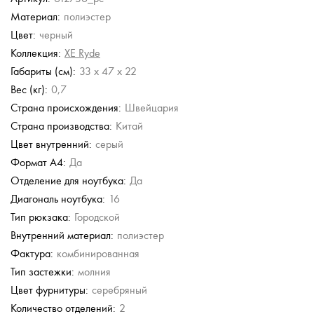
Материал:
полиэстер
Stevens
Stevens
Stevens
Stevens
Wenger
Цвет:
черный
Кожаный рюкзак
Кожаный рюкзак
Кожаный рюкзак
Кожаный рюкзак
Рюкзак на двойной
молнии
Коллекция:
XE Ryde
24 980 руб.
24 980 руб.
17 486 руб.
17 486 руб.
4 188 руб.
Габариты (см):
33 x 47 x 22
24 980 руб.
24 980 руб.
6 980 руб.
Вес (кг):
0,7
Страна происхождения:
Швейцария
Страна производства:
Китай
Цвет внутренний:
серый
Формат А4:
Да
Отделение для ноутбука:
Да
Диагональ ноутбука:
16
Тип рюкзака:
Городской
Внутренний материал:
полиэстер
Фактура:
комбинированная
Тип застежки:
молния
Цвет фурнитуры:
серебряный
Количество отделений:
2