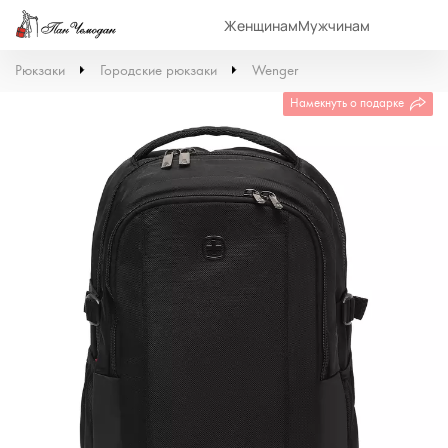
Женщинам
Мужчинам
Рюкзаки
Городские рюкзаки
Wenger
Намекнуть о подарке