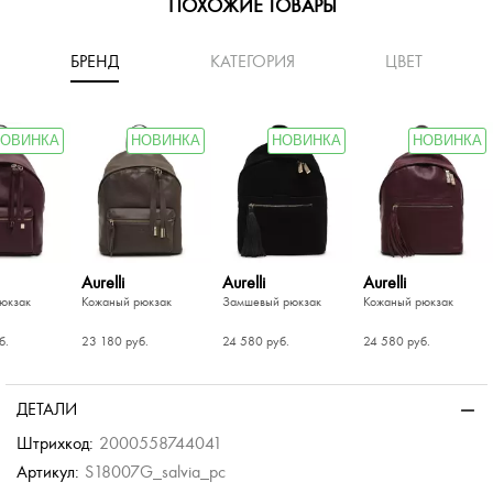
ПОХОЖИЕ ТОВАРЫ
БРЕНД
КАТЕГОРИЯ
ЦВЕТ
ОВИНКА
НОВИНКА
НОВИНКА
НОВИНКА
Aurelli
Aurelli
Aurelli
юкзак
Кожаный рюкзак
Замшевый рюкзак
Кожаный рюкзак
б.
23 180 руб.
24 580 руб.
24 580 руб.
-40%
-40%
Chatte
юкзак
Кожаный рюкзак
ХИТ
ДЕТАЛИ
б.
10 068 руб.
ОВИНКА
Штрихкод:
2000558744041
б.
16 780 руб.
Артикул:
S18007G_salvia_pc