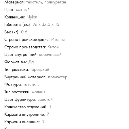
Материал:
текстиль, полиуретан
Torber
Torber
Цвет:
мятный
Городской рюкзак
Городской рюкзак
Коллекция:
Nylon
3 680 руб.
4 780 руб.
Габариты (см):
26 x 33,5 x 15
Вес (кг):
0,6
Страна происхождения:
Италия
Страна производства:
Китай
Цвет внутренний:
коричневый
Формат А4:
Да
Тип рюкзака:
Городской
Внутренний материал:
полиэстер
Фактура:
текстиль
Тип застежки:
молния
Цвет фурнитуры:
золотой
Количество отделений:
1
Карманы внутренние:
7
Карманы внешние:
3