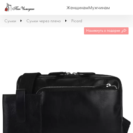
Женщинам
Мужчинам
Сумки
Сумки через плечо
Picard
Намекнуть о подарке