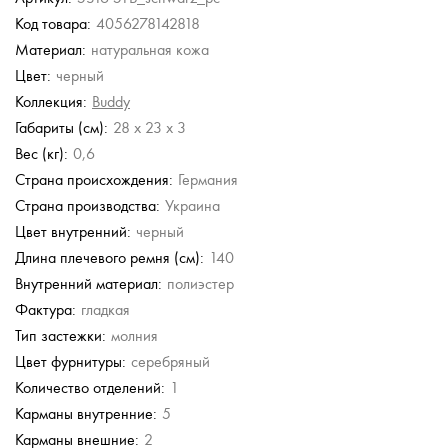
Код товара:
4056278142818
Picard
Picard
Cerruti 1881
Cerruti 1881
Материал:
натуральная кожа
Сумка через плечо
Сумка через плечо
Сумка через плечо
Сумка через плечо
Цвет:
черный
8 748 руб.
8 748 руб.
12 590 руб.
12 590 руб.
Коллекция:
Buddy
14 580 руб.
14 580 руб.
25 180 руб.
25 180 руб.
Габариты (см):
28 x 23 x 3
Вес (кг):
0,6
Страна происхождения:
Германия
Страна производства:
Украина
Цвет внутренний:
черный
Длина плечевого ремня (см):
140
Внутренний материал:
полиэстер
Фактура:
гладкая
Тип застежки:
молния
Цвет фурнитуры:
серебряный
Количество отделений:
1
Карманы внутренние:
5
Карманы внешние:
2