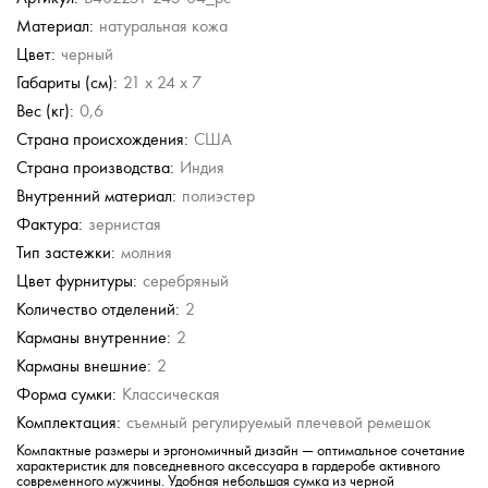
Материал:
натуральная кожа
Picard
Picard
Cerruti 1881
Cerruti 1881
Цвет:
черный
Сумка через плечо
Сумка через плечо
Сумка через плечо
Сумка через плечо
Габариты (см):
21 x 24 x 7
8 748 руб.
8 748 руб.
12 590 руб.
12 590 руб.
Вес (кг):
0,6
14 580 руб.
14 580 руб.
25 180 руб.
25 180 руб.
Страна происхождения:
США
Страна производства:
Индия
Внутренний материал:
полиэстер
Фактура:
зернистая
Тип застежки:
молния
Цвет фурнитуры:
серебряный
Количество отделений:
2
Карманы внутренние:
2
Карманы внешние:
2
Форма сумки:
Классическая
Комплектация:
съемный регулируемый плечевой ремешок
Компактные размеры и эргономичный дизайн — оптимальное сочетание
характеристик для повседневного аксессуара в гардеробе активного
современного мужчины. Удобная небольшая сумка из черной