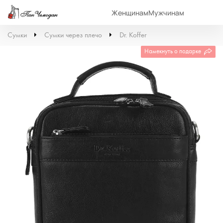
Женщинам
Мужчинам
Сумки
Сумки через плечо
Dr. Koffer
Намекнуть о подарке